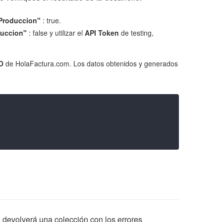
Produccion"
: true.
uccion"
: false y utilizar el
API Token
de testing,
O
de HolaFactura.com. Los datos obtenidos y generados
a devolverá una colección con los errores