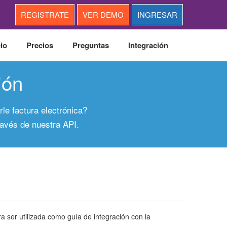
REGISTRATE
VER DEMO
INGRESAR
cio
Precios
Preguntas
Integración
ión
le factura electrónica?
ravés de nuestra API.
 ser utilizada como guía de integración con la