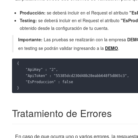
Producción:
se deberá incluir en el Request el atributo
"Es
Testing:
se deberá incluir en el Request el atributo
"EsProd
obtenido desde la configuración de tu cuenta.
Importante:
Las pruebas se realizarán con la empresa
DEM
en testing se podrán validar ingresando a la
DEMO
.
{ 

    "ApiKey" : "2",

    "ApiToken" : "55385dcd230d48b28eabb648f5d865c3",

    "EsProduccion" : false

}
Tratamiento de Errores
En caso de que ocurra uno o varios errores, la respuest