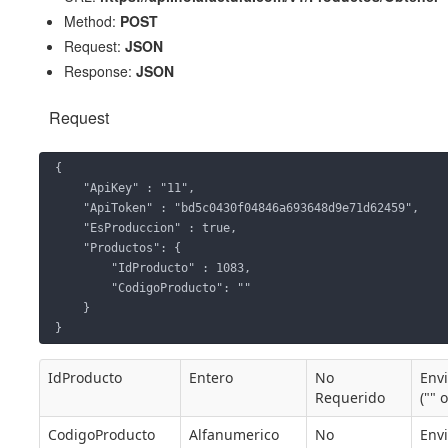
Method:
POST
Request:
JSON
Response:
JSON
Request
{ 

    "ApiKey" : "11",

    "ApiToken" : "bd5c0430f04846a693648d9e71d62459",

    "EsProduccion" : true,

    "Productos": {

        "IdProducto" : 1083,

        "CodigoProducto": ""

    }

}
IdProducto
Entero
No
Envi
Requerido
("" 
CodigoProducto
Alfanumerico
No
Envi