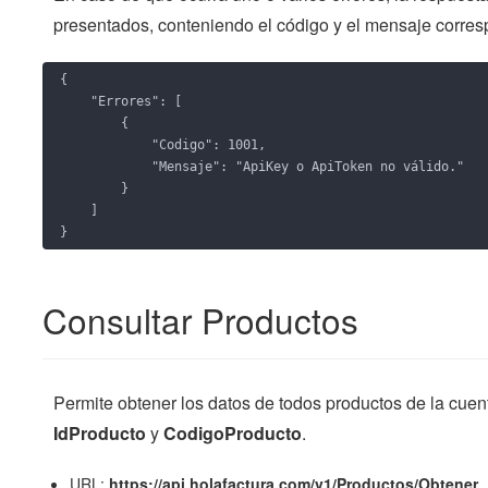
presentados, conteniendo el código y el mensaje corres
{

    "Errores": [

        {

            "Codigo": 1001,

            "Mensaje": "ApiKey o ApiToken no válido."

        }

    ]

}
Consultar Productos
Permite obtener los datos de todos productos de la cuenta
IdProducto
y
CodigoProducto
.
URL:
https://api.holafactura.com/v1/Productos/Obtener