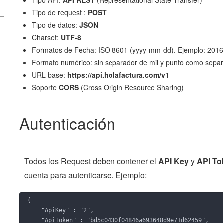
Tipo API:
API REST
(Representational State Transfer)
Tipo de request :
POST
Tipo de datos:
JSON
Charset:
UTF-8
Formatos de Fecha: ISO 8601 (yyyy-mm-dd). Ejemplo: 201
Formato numérico: sin separador de mil y punto como separ
URL base:
https://api.holafactura.com/v1
Soporte
CORS
(Cross Origin Resource Sharing)
Autenticación
Todos los Request deben contener el
API Key
y
API To
cuenta para autenticarse. Ejemplo:
{ 

    "ApiKey" : "2",

    "ApiToken" : "bd5c0430f04846a693648d9e71d62459",
