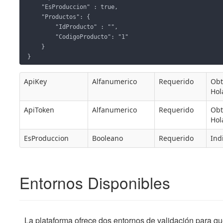
    "EsProduccion" : true,

    "Productos": {

        "IdProducto" : "",

        "CodigoProducto": "1"

    }

}
ApiKey
Alfanumerico
Requerido
Obt
Hol
ApiToken
Alfanumerico
Requerido
Obt
Hol
EsProduccion
Booleano
Requerido
Ind
Entornos Disponibles
La plataforma ofrece dos entornos de validación para que 