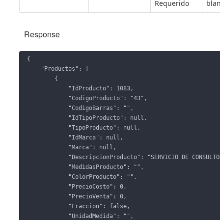
Requerido
blan
Response
{

    "Productos": [

        {

            "IdProducto": 1083,

            "CodigoProducto": "43",

            "CodigoBarras": "",

            "IdTipoProducto": null,

            "TipoProducto": null,

            "IdMarca": null,

            "Marca": null,

            "DescripcionProducto": "SERVICIO DE CONSULTORÍA",

            "MedidasProducto": "",

            "ColorProducto": "",

            "PrecioCosto": 0,

            "PrecioVenta": 0,

            "Fraccion": false,

            "UnidadMedida": "",
